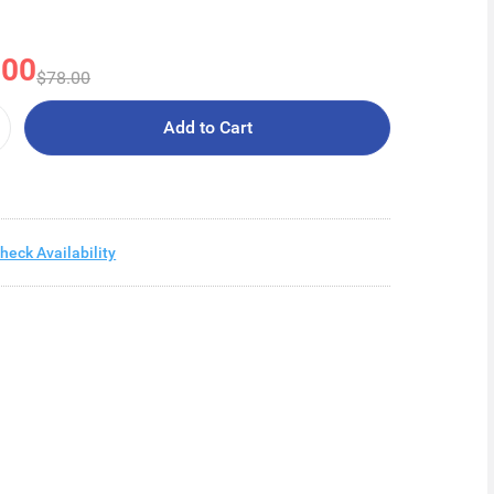
.00
$78.00
Add to Cart
heck Availability