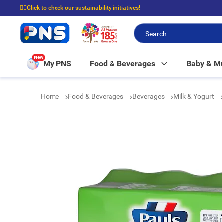
☝🏼Click to check our sustainability initiatives!
⭐Spend $399 to enjoy FREE delivery, and $100 to enjoy FREE in-store picku
New
My PNS
Food & Beverages
Baby & 
Home
Food & Beverages
Beverages
Milk & Yogurt