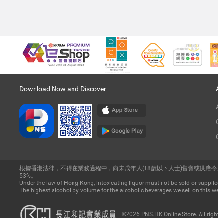
Download Now and Discover
根據香港法律，不得在業務過程中，向未成年人(18歲以下人士)售賣或供應
53%。
Under the law of Hong Kong, intoxicating liquor must not be sold or supplied
The highest alcohol by volume for the alcoholic beverages we sell on this we
©2026 PNS.HK Online Store. All righ