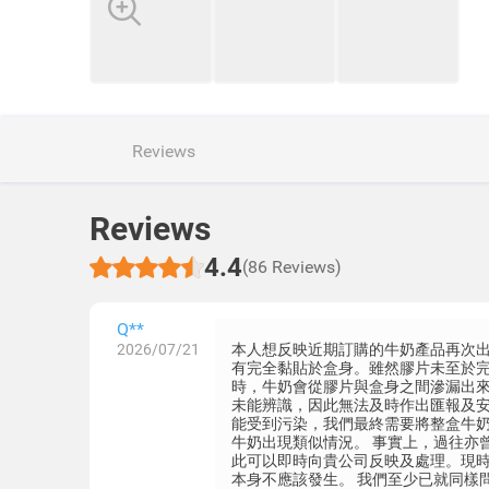
Reviews
Reviews
4.4
(86 Reviews)
Q**
2026/07/21
本人想反映近期訂購的牛奶產品再次出
有完全黏貼於盒身。雖然膠片未至於
時，牛奶會從膠片與盒身之間滲漏出來
未能辨識，因此無法及時作出匯報及
能受到污染，我們最終需要將整盒牛奶
牛奶出現類似情況。 事實上，過往亦
此可以即時向貴公司反映及處理。現
本身不應該發生。 我們至少已就同樣