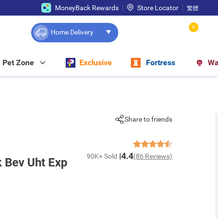
MoneyBack Rewards
Store Locator
繁體
0
Home Delivery
Pet Zone
Exclusive
Fortress
Wa
Share to friends
4.4
90K+ Sold
(86 Reviews)
k Bev Uht Exp