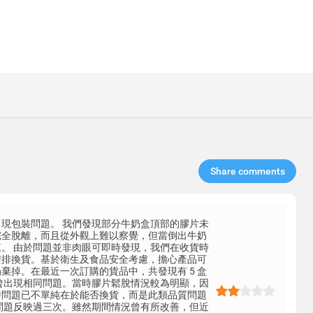
Share comments​
現包裝問題。 我們發現部分牛奶盒頂部的膠片未
完全脫離，而且從外觀上難以察覺，但當倒出牛奶
。 由於問題並非肉眼可即時發現，我們在收貨時
安排換貨。基於衛生及食品安全考慮，擔心產品可
棄掉。在最近一次訂購的貨品中，共發現有 5 盒
曾出現相同問題。當時膠片鬆脫情況較為明顯，因
時問題已不單純在於能否換貨，而是此類品質問題
問題反映過三次。雖然期間情況曾有所改善，但近