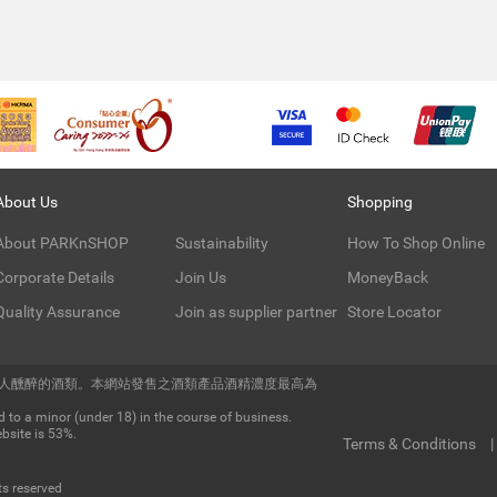
About Us
Shopping
About PARKnSHOP
Sustainability
How To Shop Online
Corporate Details
Join Us
MoneyBack
Quality Assurance
Join as supplier partner
Store Locator
令人醺醉的酒類。本網站發售之酒類產品酒精濃度最高為
 to a minor (under 18) in the course of business.
bsite is 53%.
Terms & Conditions
ts reserved