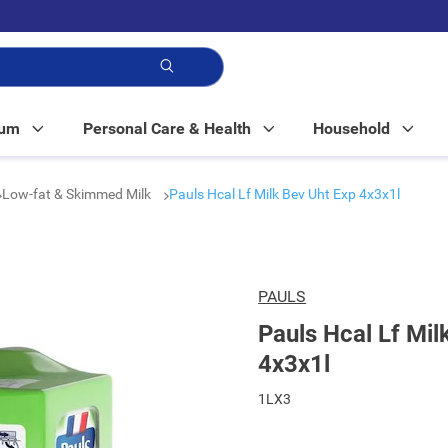
p!
Mum
Personal Care & Health
Household
Low-fat & Skimmed Milk
Pauls Hcal Lf Milk Bev Uht Exp 4x3x1l
PAULS
Pauls Hcal Lf Mil
4x3x1l
1LX3