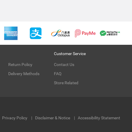
Customer Service
Return Policy
Contact Us
Delivery Methods
FAQ
Store Related
Privacy Policy
Disclaimer & Notice
Accessibility Statement