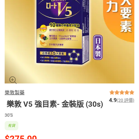
樂敦製藥
4.9
(20 評價)
樂敦 V5 強目素- 金裝版 (30s)
30'S
有貨
$275.00