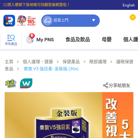
☝🏼㩒入嚟睇下我哋嘅可持續發展概覽啦！
English
⭐購物滿$399即享免費送貨；滿$100即可免費店取。
0
送貨上門
新
My PNS
食品及飲品
母嬰
個人護
所有產品
主頁
個人護理、健康
保健產品
眼部護理
護眼保健
食品
樂敦 V5 強目素- 金裝版 (30s)
分享給朋友