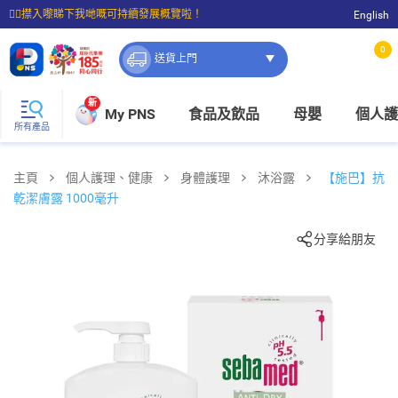
☝🏼㩒入嚟睇下我哋嘅可持續發展概覽啦！
English
⭐購物滿$399即享免費送貨；滿$100即可免費店取。
0
送貨上門
新
My PNS
食品及飲品
母嬰
個人護
所有產品
主頁
個人護理、健康
身體護理
沐浴露
【施巴】抗
乾潔膚露 1000毫升
分享給朋友