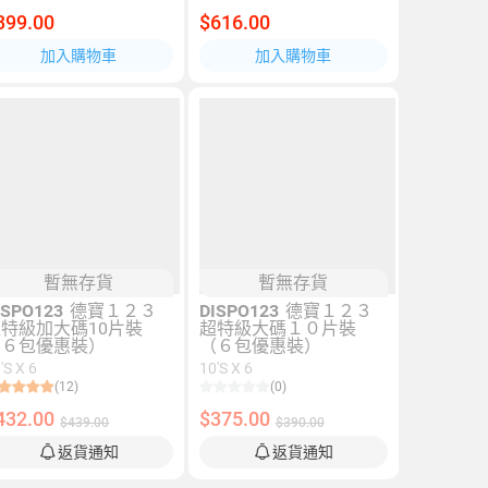
399.00
$616.00
加入購物車
加入購物車
暫無存貨
暫無存貨
ISPO123
德寶１２３
DISPO123
德寶１２３
特級加大碼10片裝
超特級大碼１０片裝
（６包優惠裝）
（６包優惠裝）
'S X 6
10'S X 6
(12)
(0)
432.00
$375.00
$439.00
$390.00
返貨通知
返貨通知