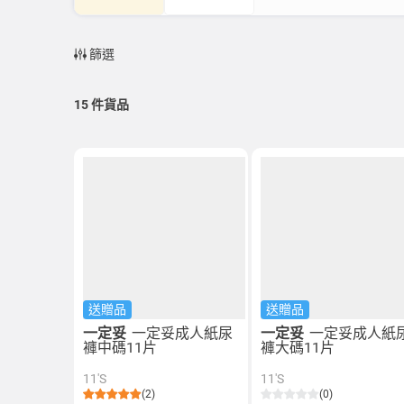
篩選
15
件貨品
送贈品
送贈品
一定妥
一定妥成人紙尿
一定妥
一定妥成人紙
褲中碼11片
褲大碼11片
11'S
11'S
(2)
(0)