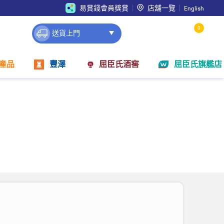
易賞錢會員獎賞
店舖一覽
English
0
送貨上門
產品
豐澤
屈臣氏酒窖
屈臣氏旗艦店