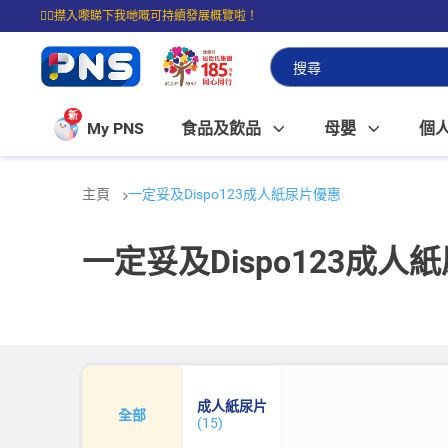
☝🏼㩒入嚟睇下我哋嘅可持續發展概覽啦！
⭐購物滿$399即享免費送貨；滿$100即可免費店取。
新
My PNS
食品及飲品
母嬰
個
主頁
一定妥及Dispo123成人紙尿片優惠
一定妥及Dispo123成人
成人紙尿片
全部
(15)