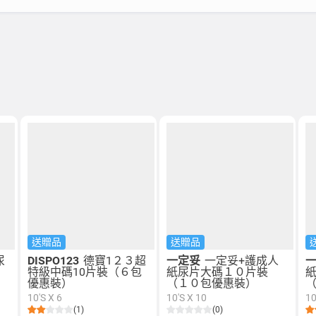
送贈品
送贈品
尿
DISPO123
德寶1２３超
一定妥
一定妥+護成人
特級中碼10片裝（６包
紙尿片大碼１０片裝
優惠裝）
（１０包優惠裝）
10'S X 6
10'S X 10
10
(1)
(0)