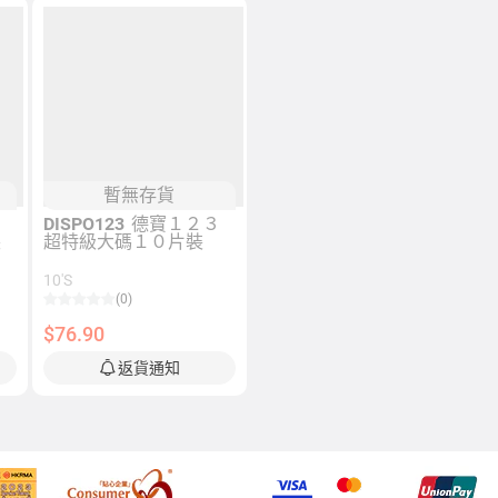
暫無存貨
３
DISPO123
德寶１２３
裝
超特級大碼１０片裝
10'S
(0)
$76.90
返貨通知