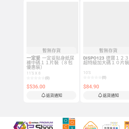
暫無存貨
暫無存貨
一定妥
一定妥貼身紙尿
DISPO123
德寶１２
褲中碼１１片裝（８包
超特級加大碼１０片
優惠裝）
10'S
11'S X 8
(0)
(0)
$536.00
$84.90
返貨通知
返貨通知