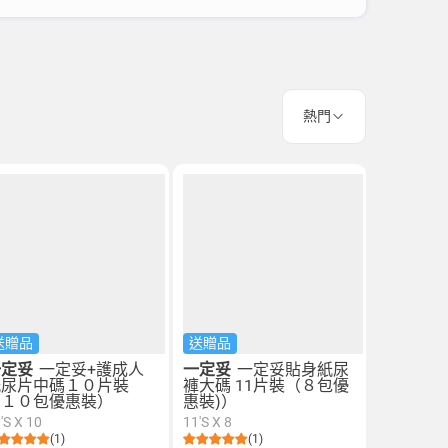
熱門
送贈品
送贈品
一定妥
一定妥+護成人
一定妥
一定妥貼身紙尿
紙尿片中碼１０片裝
褲大碼 11片裝（８包優
（１０包優惠裝）
惠裝)）
'S X 10
11'S X 8
(1)
(1)