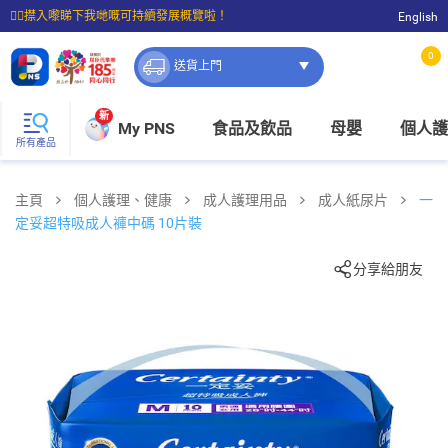
☝🏼㩒入嚟睇下我哋嘅可持續發展概覽啦！
English
⭐購物滿$399即享免費送貨；滿$100即可免費店取。
0
送貨上門
新
My PNS
食品及飲品
母嬰
個人護
所有產品
主頁
個人護理、健康
成人護理用品
成人紙尿片
一
定妥超特吸成人褲中碼 10片裝
分享給朋友