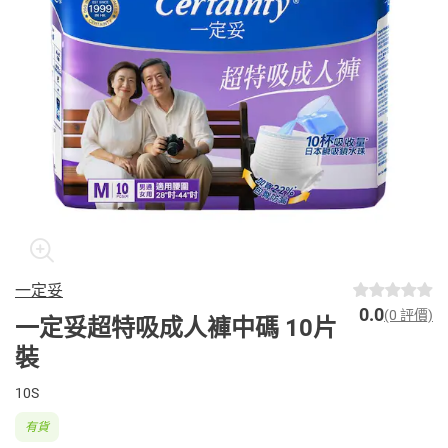
一定妥
0.0
(0 評價)
一定妥超特吸成人褲中碼 10片
裝
10S
有貨