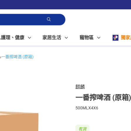
人護理、健康
家居生活
寵物區
獨家
一番搾啤酒 (原箱)
麒麟
一番搾啤酒 (原箱
500MLX4X6
有貨