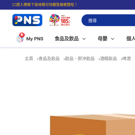
☝🏼㩒入嚟睇下我哋嘅可持續發展概覽啦！
⭐購物滿$399即享免費送貨；滿$100即可免費店取。
新
My PNS
食品及飲品
母嬰
個
主頁
食品及飲品
飲品、即沖飲品
酒精飲品
啤酒