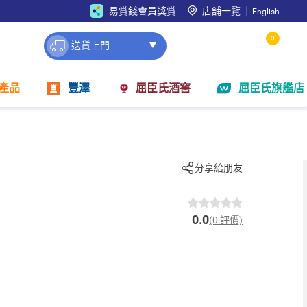
易賞錢會員獎賞
店舖一覽
English
0
送貨上門
產品
豐澤
屈臣氏酒窖
屈臣氏旗艦店
分享給朋友
0.0
(0 評價)
)