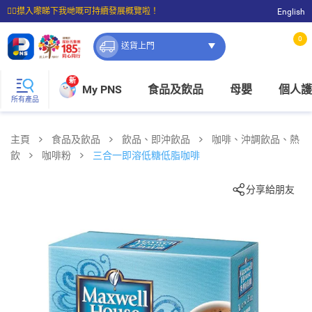
☝🏼㩒入嚟睇下我哋嘅可持續發展概覽啦！
English
⭐購物滿$399即享免費送貨；滿$100即可免費店取。
0
送貨上門
新
My PNS
食品及飲品
母嬰
個人護
所有產品
主頁
食品及飲品
飲品、即沖飲品
咖啡、沖調飲品、熱
飲
咖啡粉
三合一即溶低糖低脂咖啡
分享給朋友