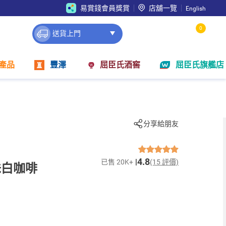
易賞錢會員獎賞
店舖一覽
English
0
送貨上門
產品
豐澤
屈臣氏酒窖
屈臣氏旗艦店
分享給朋友
4.8
已售 20K+
(15 評價)
味白咖啡