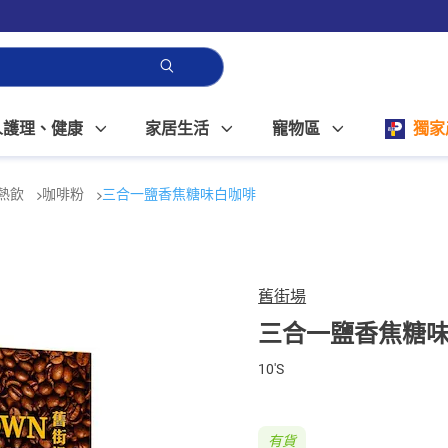
人護理、健康
家居生活
寵物區
獨家
熱飲
咖啡粉
三合一鹽香焦糖味白咖啡
舊街場
三合一鹽香焦糖
10'S
有貨