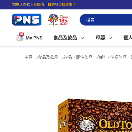
☝🏼㩒入嚟睇下我哋嘅可持續發展概覽啦！
⭐購物滿$399即享免費送貨；滿$100即可免費店取。
新
My PNS
食品及飲品
母嬰
個
主頁
食品及飲品
飲品、即沖飲品
咖啡、沖調飲品、