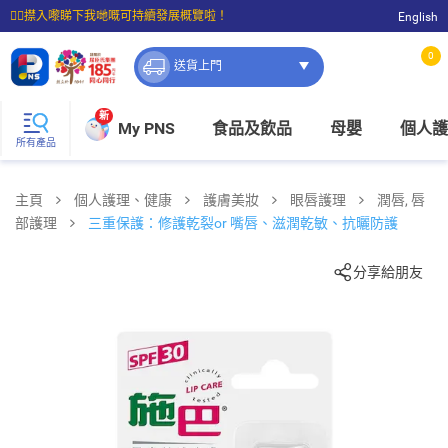
☝🏼㩒入嚟睇下我哋嘅可持續發展概覽啦！
English
⭐購物滿$399即享免費送貨；滿$100即可免費店取。
0
送貨上門
新
My PNS
食品及飲品
母嬰
個人護
所有產品
主頁
個人護理、健康
護膚美妝
眼唇護理
潤唇, 唇
部護理
三重保護：修護乾裂or 嘴唇、滋潤乾敏、抗曬防護
分享給朋友