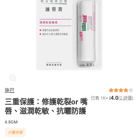
施巴
4.0
已售 1K+
(2 評價)
三重保護：修護乾裂or 嘴
唇、滋潤乾敏、抗曬防護
4.8GM
少量存貨