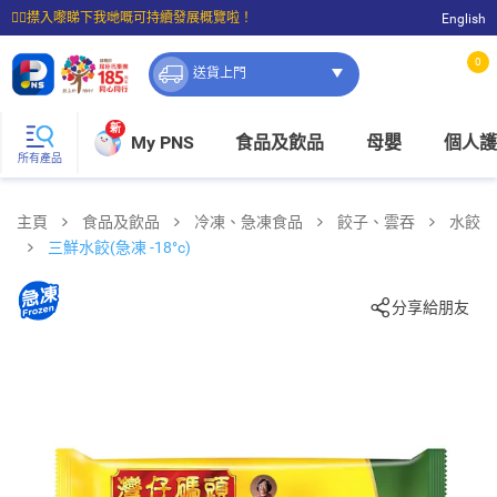
☝🏼㩒入嚟睇下我哋嘅可持續發展概覽啦！
English
⭐購物滿$399即享免費送貨；滿$100即可免費店取。
0
送貨上門
新
My PNS
食品及飲品
母嬰
個人護
所有產品
主頁
食品及飲品
冷凍、急凍食品
餃子、雲吞
水餃
三鮮水餃(急凍 -18°c)
分享給朋友