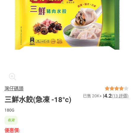
灣仔碼頭
4.2
已售 20K+
(13 評價)
三鮮水餃(急凍 -18°c)
180G
有貨
優惠價: