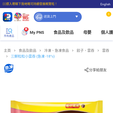
☝🏼㩒入嚟睇下我哋嘅可持續發展概覽啦！
English
⭐購物滿$399即享免費送貨；滿$100即可免費店取。
0
送貨上門
新
My PNS
食品及飲品
母嬰
個人護
所有產品
主頁
食品及飲品
冷凍、急凍食品
餃子、雲吞
雲吞
三鮮粒粒小雲吞 (急凍 -18°c)
分享給朋友