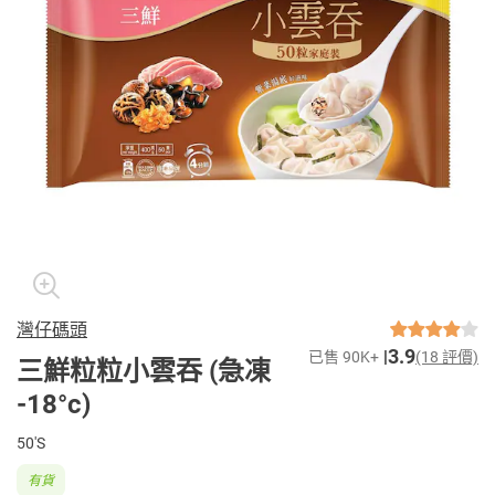
灣仔碼頭
3.9
已售 90K+
(18 評價)
三鮮粒粒小雲吞 (急凍
-18°c)
50'S
有貨