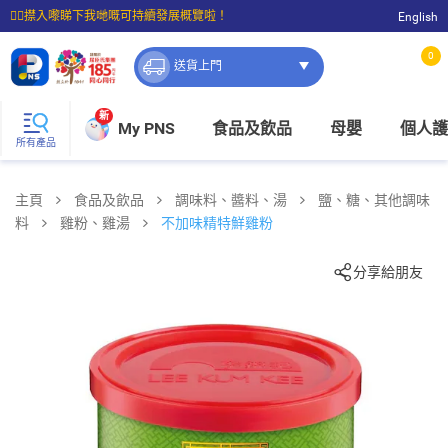
☝🏼㩒入嚟睇下我哋嘅可持續發展概覽啦！
English
⭐購物滿$399即享免費送貨；滿$100即可免費店取。
0
送貨上門
新
My PNS
食品及飲品
母嬰
個人護
所有產品
主頁
食品及飲品
調味料、醬料、湯
鹽、糖、其他調味
料
雞粉、雞湯
不加味精特鮮雞粉
分享給朋友