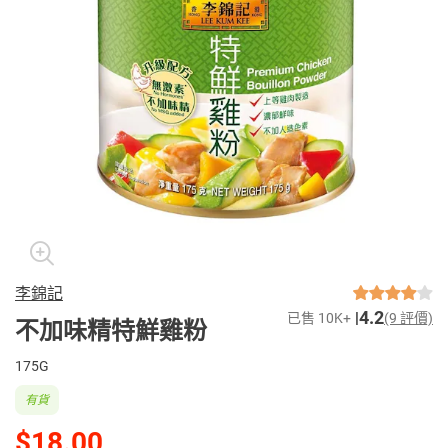
李錦記
4.2
已售 10K+
(9 評價)
不加味精特鮮雞粉
175G
有貨
$18.00