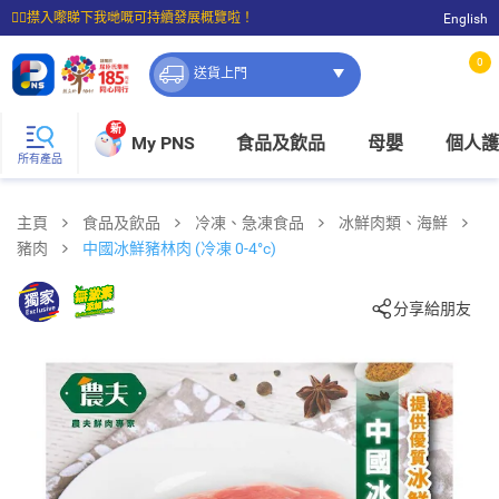
☝🏼㩒入嚟睇下我哋嘅可持續發展概覽啦！
English
⭐購物滿$399即享免費送貨；滿$100即可免費店取。
0
送貨上門
新
My PNS
食品及飲品
母嬰
個人護
所有產品
主頁
食品及飲品
冷凍、急凍食品
冰鮮肉類、海鮮
豬肉
中國冰鮮豬林肉 (冷凍 0-4°c)
分享給朋友