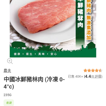
農夫
4.4
已售 40K+
(8 評價)
中國冰鮮豬林肉 (冷凍 0-
4°c)
235G
有貨