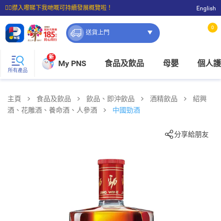
☝🏼㩒入嚟睇下我哋嘅可持續發展概覽啦！
English
⭐購物滿$399即享免費送貨；滿$100即可免費店取。
0
送貨上門
新
My PNS
食品及飲品
母嬰
個人護
所有產品
主頁
食品及飲品
飲品、即沖飲品
酒精飲品
紹興
酒、花雕酒、養命酒、人參酒
中國勁酒
分享給朋友