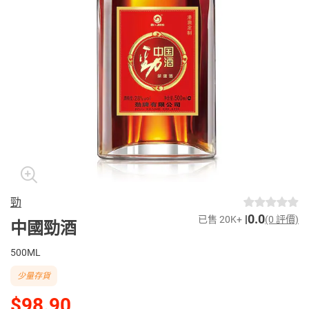
勁
0.0
已售 20K+
(0 評價)
中國勁酒
500ML
少量存貨
$98.90