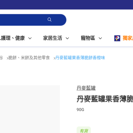
人護理、健康
家居生活
寵物區
獨家
谷
脆餅、米餅及其他零食
丹麥藍罐果香薄脆餅香橙味
丹麥藍罐
丹麥藍罐果香薄
90G
有貨