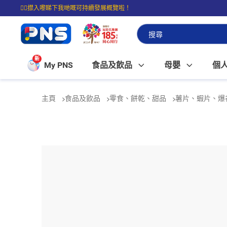
☝🏼㩒入嚟睇下我哋嘅可持續發展概覽啦！
⭐購物滿$399即享免費送貨；滿$100即可免費店取。
新
My PNS
食品及飲品
母嬰
個
主頁
食品及飲品
零食、餅乾、甜品
薯片、蝦片、爆