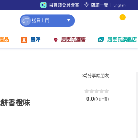
易賞錢會員獎賞
店舖一覽
English
0
送貨上門
產品
豐澤
屈臣氏酒窖
屈臣氏旗艦店
分享給朋友
0.0
(0 評價)
脆餅香橙味