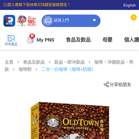
☝🏼㩒入嚟睇下我哋嘅可持續發展概覽啦！
English
⭐購物滿$399即享免費送貨；滿$100即可免費店取。
0
送貨上門
新
My PNS
食品及飲品
母嬰
個人護
所有產品
主頁
食品及飲品
飲品、即沖飲品
咖啡、沖調飲品、熱
飲
咖啡粉
二合一白咖啡（咖啡+奶精）
分享給朋友