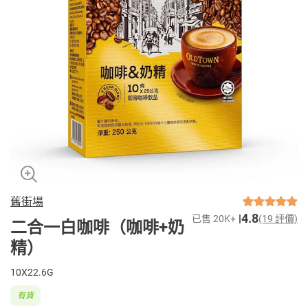
舊街場
4.8
已售 20K+
(19 評價)
二合一白咖啡（咖啡+奶
精）
10X22.6G
有貨