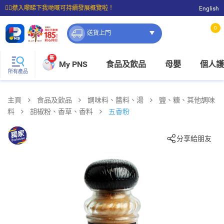
☝🏼㩒入嚟睇下我哋嘅可持續發展概覽啦！
English
⭐購物滿$399即享免費送貨；滿$100即可免費店取。
0
送貨上門
新
My PNS
食品及飲品
母嬰
個人護
所有產品
主頁
食品及飲品
調味料、醬料、湯
鹽、糖、其他調味
料
胡椒粉、香草、香料
五香粉
分享給朋友