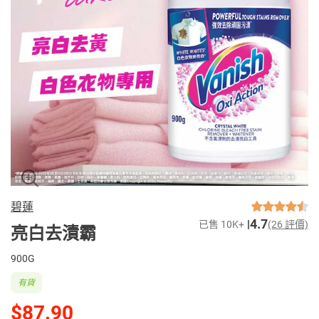
碧蓮
4.7
已售 10K+
(26 評價)
亮白去漬霸
900G
有貨
$87.90