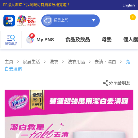
☝🏼㩒入嚟睇下我哋嘅可持續發展概覽啦！
English
⭐購物滿$399即享免費送貨；滿$100即可免費店取。
0
送貨上門
新
My PNS
食品及飲品
母嬰
個人護
所有產品
主頁
家居生活
洗衣
洗衣用品
去漬、漂白
亮
白去漬霸
分享給朋友