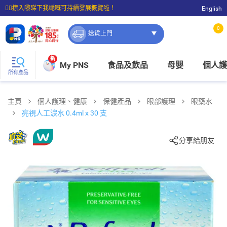
☝🏼㩒入嚟睇下我哋嘅可持續發展概覽啦！
English
⭐購物滿$399即享免費送貨；滿$100即可免費店取。
0
送貨上門
新
My PNS
食品及飲品
母嬰
個人護
所有產品
主頁
個人護理、健康
保健產品
眼部護理
眼藥水
亮視人工淚水 0.4ml x 30 支
分享給朋友