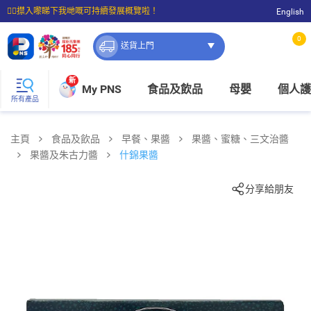
☝🏼㩒入嚟睇下我哋嘅可持續發展概覽啦！
English
⭐購物滿$399即享免費送貨；滿$100即可免費店取。
0
送貨上門
新
My PNS
食品及飲品
母嬰
個人護
所有產品
主頁
食品及飲品
早餐、果醬
果醬、蜜糖、三文治醬
果醬及朱古力醬
什錦果醬
分享給朋友