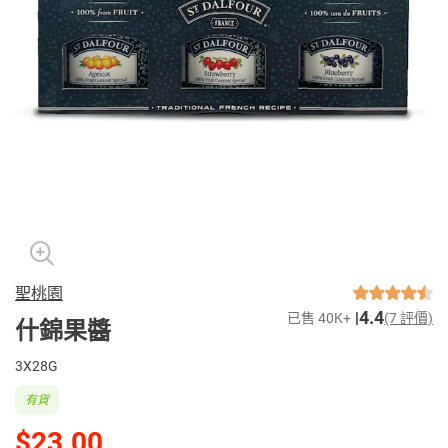
聖桃園
4.4
已售 40K+
(7 評價)
什錦果醬
3X28G
有貨
$23.00