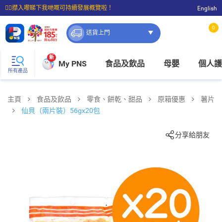
☝🏼㩒入嚟睇下我哋嘅可持續發展概覽啦！
English
⭐購物滿$399即享免費送貨；滿$100即可免費店取。
0
送貨上門
新
My PNS
食品及飲品
母嬰
個人護
所有產品
主頁
食品及飲品
零食、餅乾、甜品
原箱優惠
薯片
仙貝（兩片裝）56gx20包
分享給朋友