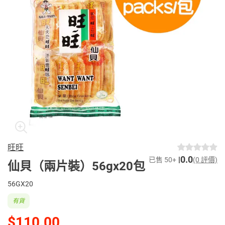
旺旺
0.0
已售 50+
(0 評價)
仙貝（兩片裝）56gx20包
56GX20
有貨
$110.00