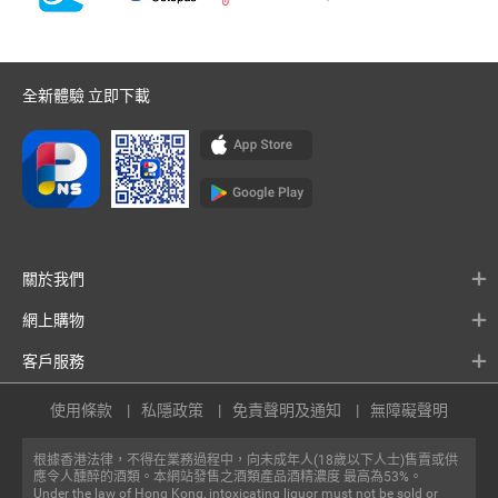
全新體驗 立即下載
關於我們
網上購物
客戶服務
使用條款
私隱政策
免責聲明及通知
無障礙聲明
根據香港法律，不得在業務過程中，向未成年人(18歲以下人士)售賣或供
應令人醺醉的酒類。本網站發售之酒類產品酒精濃度 最高為53%。
Under the law of Hong Kong, intoxicating liquor must not be sold or