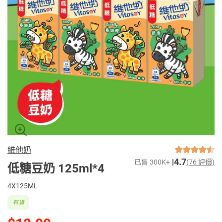
維他奶
4.7
已售 300K+
(76 評價)
低糖豆奶 125ml*4
4X125ML
有貨