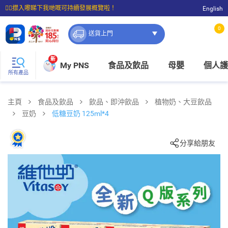
☝🏼㩒入嚟睇下我哋嘅可持續發展概覽啦！
English
⭐購物滿$399即享免費送貨；滿$100即可免費店取。
0
送貨上門
新
My PNS
食品及飲品
母嬰
個人護
所有產品
主頁
食品及飲品
飲品、即沖飲品
植物奶、大豆飲品
豆奶
低糖豆奶 125ml*4
分享給朋友