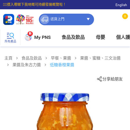
☝🏼㩒入嚟睇下我哋嘅可持續發展概覽啦！
English
⭐購物滿$399即享免費送貨；滿$100即可免費店取。
0
送貨上門
新
My PNS
食品及飲品
母嬰
個人護
所有產品
主頁
食品及飲品
早餐、果醬
果醬、蜜糖、三文治醬
果醬及朱古力醬
低糖香橙果醬
分享給朋友