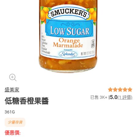
盛美家
5.0
已售 3K+
(1 評價)
低糖香橙果醬
361G
少量存貨
優惠價: