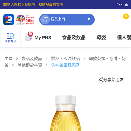
☝🏼㩒入嚟睇下我哋嘅可持續發展概覽啦！
English
⭐購物滿$399即享免費送貨；滿$100即可免費店取。
0
送貨上門
新
My PNS
食品及飲品
母嬰
個人護
所有產品
主頁
食品及飲品
飲品、即沖飲品
即飲茶類、咖啡、奶
茶
其他即飲茶類
佐味茶事鐵觀音
分享給朋友