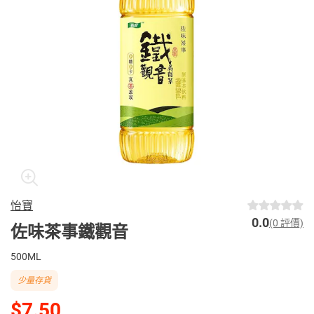
怡寶
0.0
(0 評價)
佐味茶事鐵觀音
500ML
少量存貨
$7.50