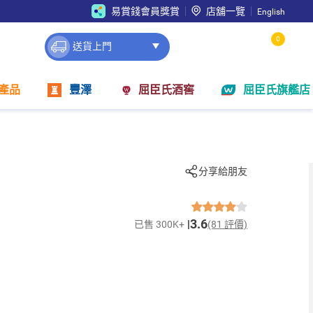
易賞錢會員獎賞
店舖一覽
English
0
送貨上門
產品
豐澤
屈臣氏酒窖
屈臣氏旗艦店
分享給朋友
3.6
已售 300K+
(81 評價)