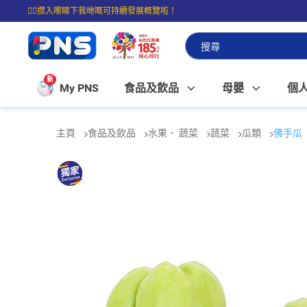
☝🏼㩒入嚟睇下我哋嘅可持續發展概覽啦！
⭐購物滿$399即享免費送貨；滿$100即可免費店取。
新
My PNS
食品及飲品
母嬰
個
主頁
食品及飲品
水果、 蔬菜
蔬菜
瓜類
佛手瓜