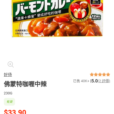
好侍
5.0
已售 40K+
(2 評價)
佛蒙特咖喱中辣
230G
有貨
$33.90