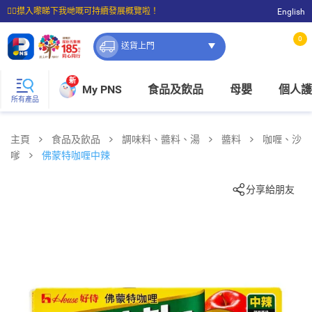
☝🏼㩒入嚟睇下我哋嘅可持續發展概覽啦！
English
⭐購物滿$399即享免費送貨；滿$100即可免費店取。
0
送貨上門
新
My PNS
食品及飲品
母嬰
個人護
所有產品
主頁
食品及飲品
調味料、醬料、湯
醬料
咖喱、沙
嗲
佛蒙特咖喱中辣
分享給朋友