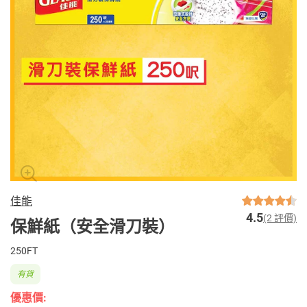
佳能
4.5
(2 評價)
保鮮紙（安全滑刀裝）
250FT
有貨
優惠價: