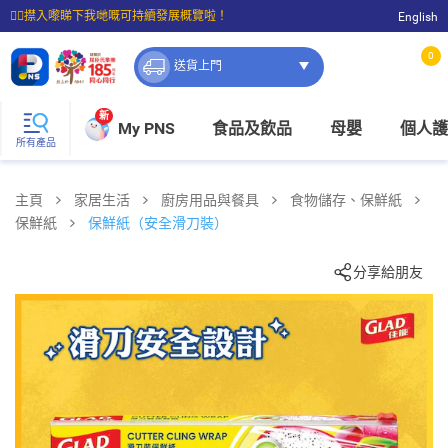
☝🏼㩒入嚟睇下我哋嘅可持續發展概覽啦！
English
⭐購物滿$399即享免費送貨；滿$100即可免費店取。
0
送貨上門
新
My PNS
食品及飲品
母嬰
個人護
所有產品
主頁
家居生活
廚房用品與餐具
食物儲存、保鮮紙
保鮮紙
保鮮紙（安全滑刀裝）
分享給朋友