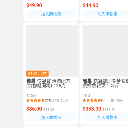
$49.90
$44.90
加入購物車
加入購物車
$162 / 2件
雀巢
快凝寶 清透配方
雀巢
快凝寶即食營養
(食物凝固粉) 125克
餐鱈魚雜菜 1 公斤
125G
1KG
(23)
(6)
已售 100+
已售 100+
$86.00
$353.00
$88.00
$366.50
加入購物車
加入購物車