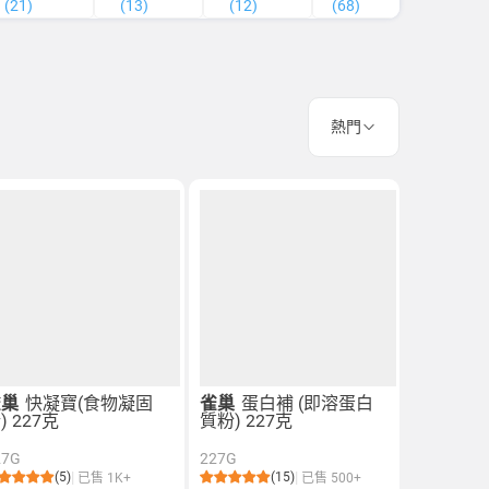
(21)
(13)
(12)
(68)
(18)
熱門
雀巢
快凝寶(食物凝固
雀巢
蛋白補 (即溶蛋白
) 227克
質粉) 227克
27G
227G
(5)
(15)
已售 1K+
已售 500+