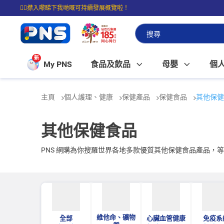
☝🏼㩒入嚟睇下我哋嘅可持續發展概覽啦！
⭐購物滿$399即享免費送貨；滿$100即可免費店取。
新
My PNS
食品及飲品
母嬰
個
主頁
個人護理、健康
保健產品
保健食品
其他保健
其他保健食品
PNS 網購為你搜羅世界各地多款優質其他保健食品產品，
維他命、礦物
全部
心臟血管健康
免疫系