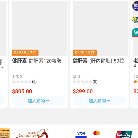
$1288 / 2件
$799 / 3件
養
健肝素
健肝素120粒裝
健肝素
(肝內磷脂) 50粒
克
X
120'S
50S
1
(0)
(0)
$805.00
$399.00
$
加入購物車
加入購物車