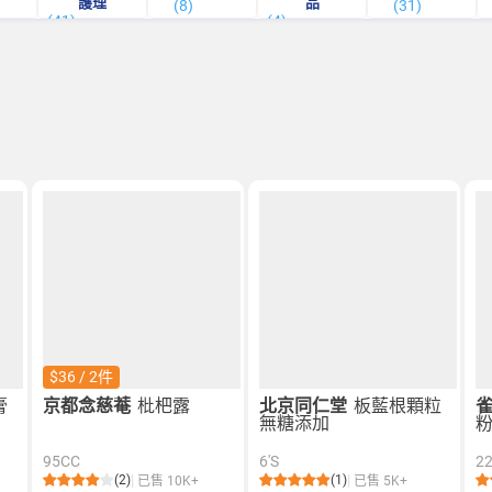
護理
品
(8)
(31)
(41)
(4)
$36 / 2件
膏
京都念慈菴
枇杷露
北京同仁堂
板藍根顆粒
無糖添加
粉
95CC
6'S
2
(2)
(1)
已售 10K+
已售 5K+