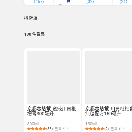
質
(467)
(32)
(21)
(48)
篩選
130
件貨品
京都念慈菴
蜜煉川貝枇
京都念慈菴
川貝枇杷
杷膏300毫升
無糖配方150毫升
300ML
150ML
(33)
(9)
已售 50K+
已售 10K+