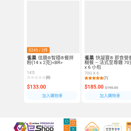
$245 / 2件
雀巢
佳膳®智穩®餐拌
雀巢
快凝寶® 即食營
粉(14 x 2克)<BR>
糊餐 – 法式至尊雞 70
x 6 小包
14'S
70G X 6
(0)
(7)
$133.00
$185.00
$195.00
加入購物車
加入購物車