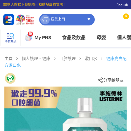
☝🏼㩒入嚟睇下我哋嘅可持續發展概覽啦！
English
⭐購物滿$399即享免費送貨；滿$100即可免費店取。
0
送貨上門
新
My PNS
食品及飲品
母嬰
個人護
所有產品
主頁
個人護理、健康
口腔護理
漱口水
健康亮白配
方漱口水
分享給朋友