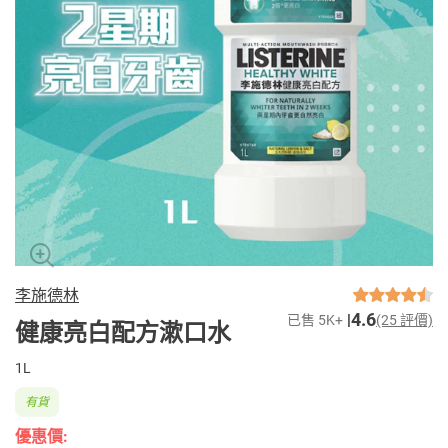
李施德林
4.6
已售 5K+
(25 評價)
健康亮白配方漱口水
1L
有貨
優惠價: