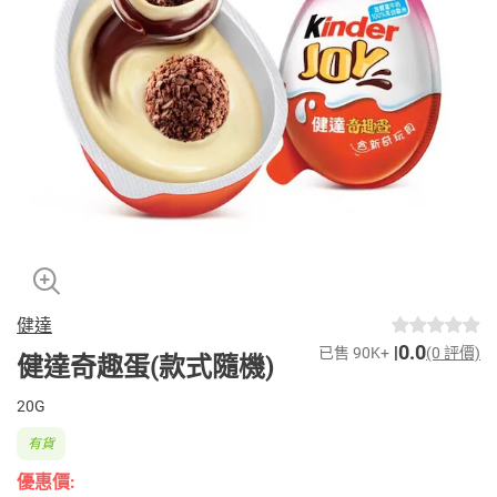
健達
0.0
已售 90K+
(0 評價)
健達奇趣蛋(款式隨機)
20G
有貨
優惠價: