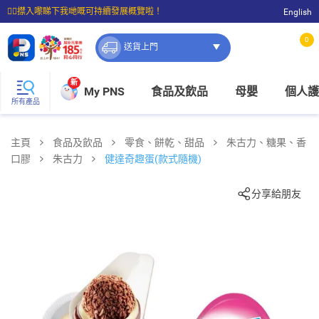
☝🏼㩒入嚟睇下我哋嘅可持續發展概覽啦！
English
⭐購物滿$399即享免費送貨；滿$100即可免費店取。
0
送貨上門
新
My PNS
食品及飲品
母嬰
個人護
所有產品
主頁
食品及飲品
零食、餅乾、甜品
朱古力、糖果、香
口膠
朱古力
健達奇趣蛋(款式隨機)
分享給朋友