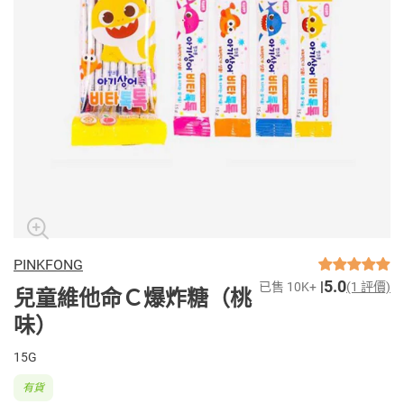
PINKFONG
5.0
已售 10K+
(1 評價)
兒童維他命Ｃ爆炸糖（桃
味）
15G
有貨