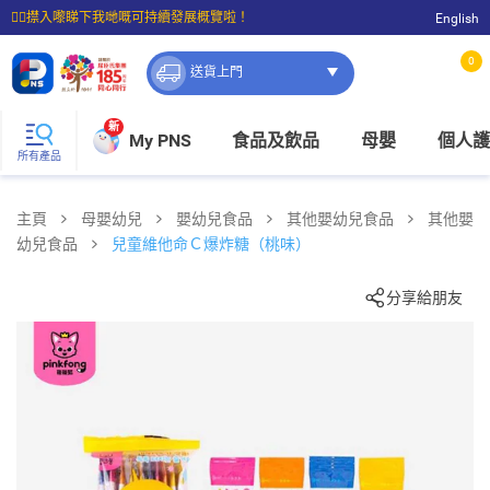
☝🏼㩒入嚟睇下我哋嘅可持續發展概覽啦！
English
⭐購物滿$399即享免費送貨；滿$100即可免費店取。
0
送貨上門
新
My PNS
食品及飲品
母嬰
個人護
所有產品
主頁
母嬰幼兒
嬰幼兒食品
其他嬰幼兒食品
其他嬰
幼兒食品
兒童維他命Ｃ爆炸糖（桃味）
分享給朋友