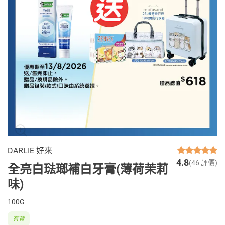
DARLIE 好來
4.8
(46 評價)
全亮白琺瑯補白牙膏(薄荷茉莉
味)
100G
有貨