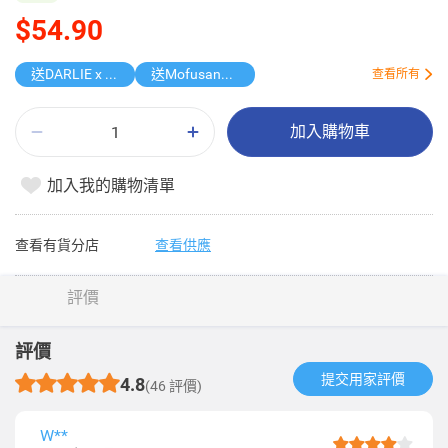
$54.90
送DARLIE x ASW 185th康樂棋
送Mofusand行李箱
查看所有
加入購物車
加入我的購物清單
查看有貨分店
查看供應
評價
評價
提交用家評價​
4.8
(46 評價)
W**