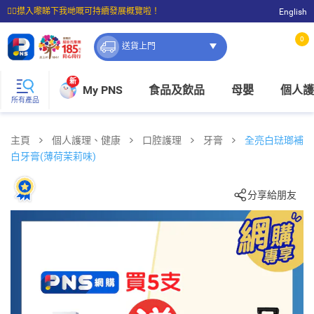
☝🏼㩒入嚟睇下我哋嘅可持續發展概覽啦！
English
⭐購物滿$399即享免費送貨；滿$100即可免費店取。
0
送貨上門
新
My PNS
食品及飲品
母嬰
個人護
所有產品
主頁
個人護理、健康
口腔護理
牙膏
全亮白琺瑯補
白牙膏(薄荷茉莉味)
分享給朋友