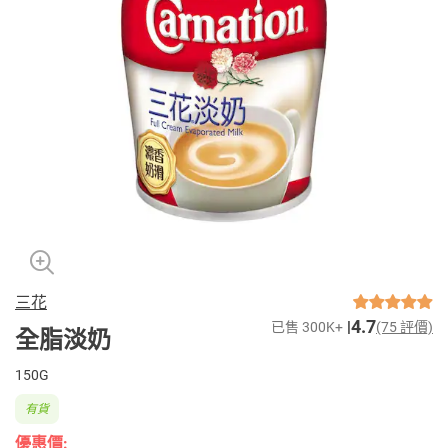
三花
4.7
已售 300K+
(75 評價)
全脂淡奶
150G
有貨
優惠價: