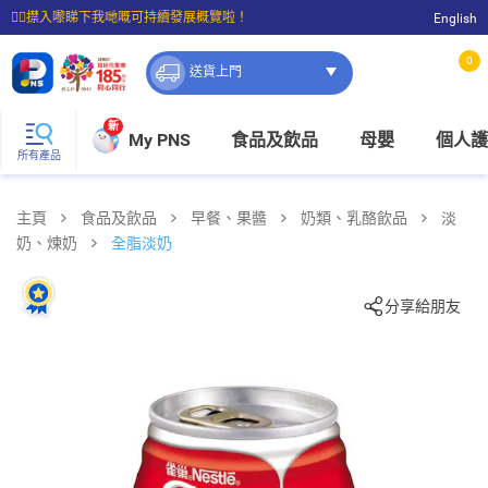
☝🏼㩒入嚟睇下我哋嘅可持續發展概覽啦！
English
⭐購物滿$399即享免費送貨；滿$100即可免費店取。
0
送貨上門
新
My PNS
食品及飲品
母嬰
個人護
所有產品
主頁
食品及飲品
早餐、果醬
奶類、乳酪飲品
淡
奶、煉奶
全脂淡奶
分享給朋友