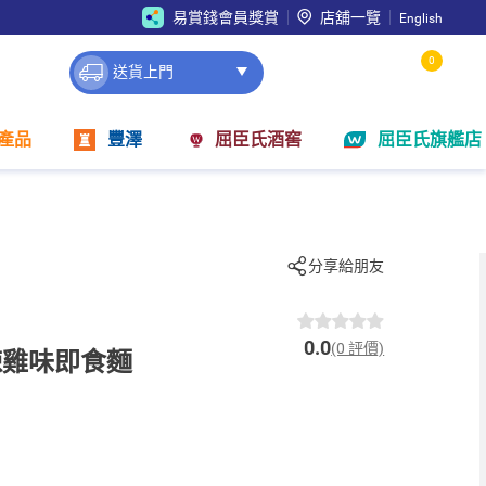
易賞錢會員獎賞
店舖一覽
English
0
送貨上門
產品
豐澤
屈臣氏酒窖
屈臣氏旗艦店
分享給朋友
0.0
(0 評價)
辣雞味即食麵