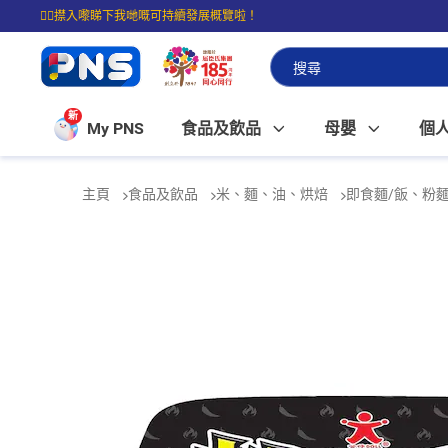
☝🏼㩒入嚟睇下我哋嘅可持續發展概覽啦！
⭐購物滿$399即享免費送貨；滿$100即可免費店取。
新
My PNS
食品及飲品
母嬰
個
主頁
食品及飲品
米、麵、油、烘焙
即食麵/飯、粉