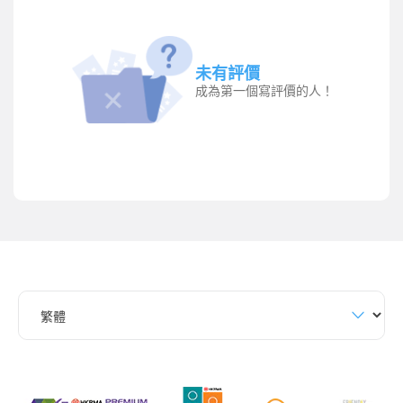
未有評價
成為第一個寫評價的人！