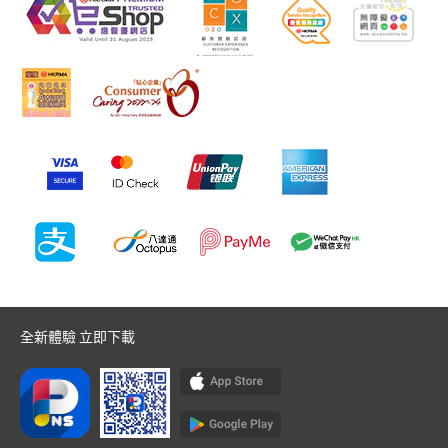
全新體驗 立即下載