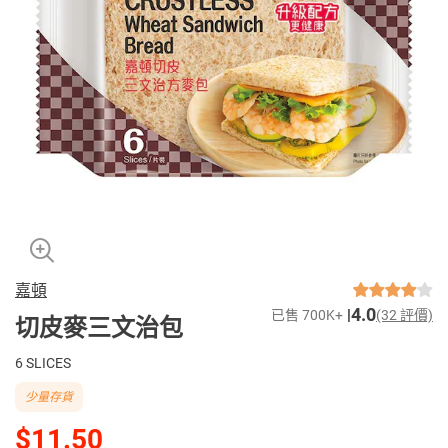
嘉頓
4.0
已售 700K+
(32 評價)
切皮麥三文治包
6 SLICES
少量存貨
$11.50