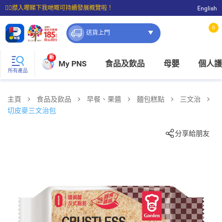
☝🏼㩒入嚟睇下我哋嘅可持續發展概覽啦！
English
⭐購物滿$399即享免費送貨；滿$100即可免費店取。
0
送貨上門
新
My PNS
食品及飲品
母嬰
個人護
所有產品
主頁
食品及飲品
早餐、果醬
麵包糕點
三文治
切皮麥三文治包
分享給朋友