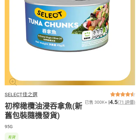
SELECT佳之選
4.5
已售 300K+
(71 評價)
初榨橄欖油浸吞拿魚(新
舊包裝隨機發貨)
95G
有貨