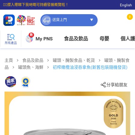
☝🏼㩒入嚟睇下我哋嘅可持續發展概覽啦！
English
⭐購物滿$399即享免費送貨；滿$100即可免費店取。
0
送貨上門
新
My PNS
食品及飲品
母嬰
個人護
所有產品
主頁
食品及飲品
罐頭、醃製食品、乾貨
罐頭、醃製食
品
罐頭魚、海鮮
初榨橄欖油浸吞拿魚(新舊包裝隨機發貨)
分享給朋友