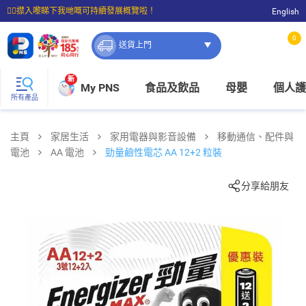
☝🏼㩒入嚟睇下我哋嘅可持續發展概覽啦！
English
⭐購物滿$399即享免費送貨；滿$100即可免費店取。
0
送貨上門
新
My PNS
食品及飲品
母嬰
個人護
所有產品
主頁
家居生活
家用電器與影音設備
移動通信、配件與
電池
AA 電池
勁量鹼性電芯 AA 12+2 粒裝
分享給朋友