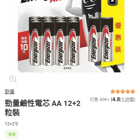
勁量
4.8
已售 40K+
(5 評價)
勁量鹼性電芯 AA 12+2
粒裝
12+2'S
有貨