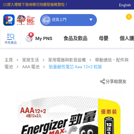
☝🏼㩒入嚟睇下我哋嘅可持續發展概覽啦！
English
⭐購物滿$399即享免費送貨；滿$100即可免費店取。
0
送貨上門
新
My PNS
食品及飲品
母嬰
個人護
所有產品
主頁
家居生活
家用電器與影音設備
移動通信、配件與
電池
AAA 電池
勁量鹼性電芯 Aaa 12+2 粒裝
分享給朋友