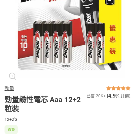
勁量
4.9
已售 20K+
(9 評價)
勁量鹼性電芯 Aaa 12+2
粒裝
12+2'S
有貨