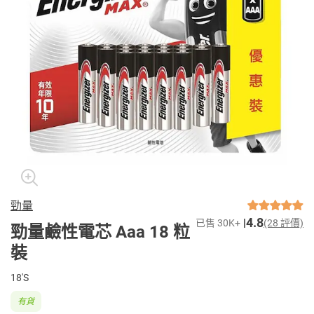
勁量
4.8
已售 30K+
(28 評價)
勁量鹼性電芯 Aaa 18 粒
裝
18'S
有貨