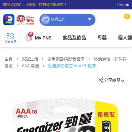
☝🏼㩒入嚟睇下我哋嘅可持續發展概覽啦！
English
⭐購物滿$399即享免費送貨；滿$100即可免費店取。
0
送貨上門
新
My PNS
食品及飲品
母嬰
個人護
所有產品
主頁
家居生活
家用電器與影音設備
移動通信、配件與
電池
AAA 電池
勁量鹼性電芯 Aaa 18 粒裝
分享給朋友