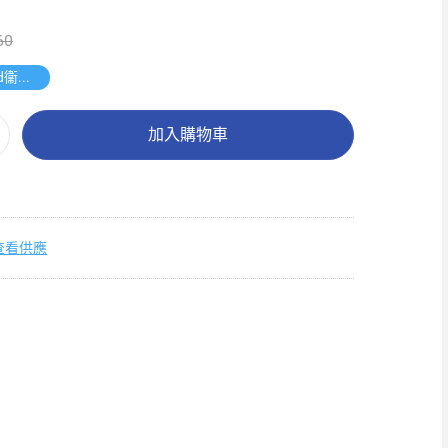
60
送維達4d衞生紙27卷裝
加入購物車
查看供應