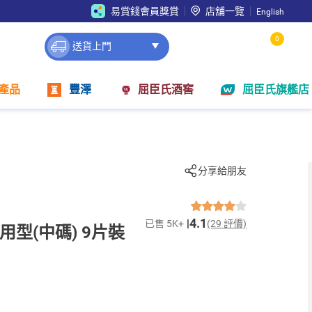
易賞錢會員獎賞
店舖一覽
English
0
送貨上門
產品
豐澤
屈臣氏酒窖
屈臣氏旗艦店
分享給朋友
4.1
已售 5K+
(29 評價)
用型(中碼) 9片裝