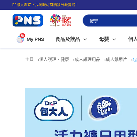
☝🏼㩒入嚟睇下我哋嘅可持續發展概覽啦！
⭐購物滿$399即享免費送貨；滿$100即可免費店取。
新
My PNS
食品及飲品
母嬰
個
主頁
個人護理、健康
成人護理用品
成人紙尿片
包