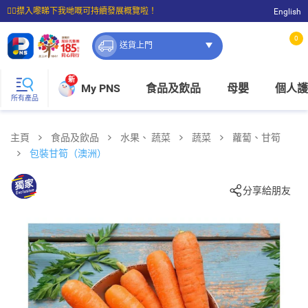
☝🏼㩒入嚟睇下我哋嘅可持續發展概覽啦！
English
⭐購物滿$399即享免費送貨；滿$100即可免費店取。
0
送貨上門
新
My PNS
食品及飲品
母嬰
個人護
所有產品
主頁
食品及飲品
水果、 蔬菜
蔬菜
蘿蔔、甘筍
包裝甘筍（澳洲）
分享給朋友