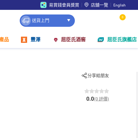
易賞錢會員獎賞
店舖一覽
English
0
送貨上門
產品
豐澤
屈臣氏酒窖
屈臣氏旗艦店
分享給朋友
0.0
(0 評價)