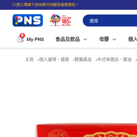
☝🏼㩒入嚟睇下我哋嘅可持續發展概覽啦！
⭐購物滿$399即享免費送貨；滿$100即可免費店取。
新
My PNS
食品及飲品
母嬰
個
主頁
個人護理、健康
醫藥產品
中式保健品、藥油