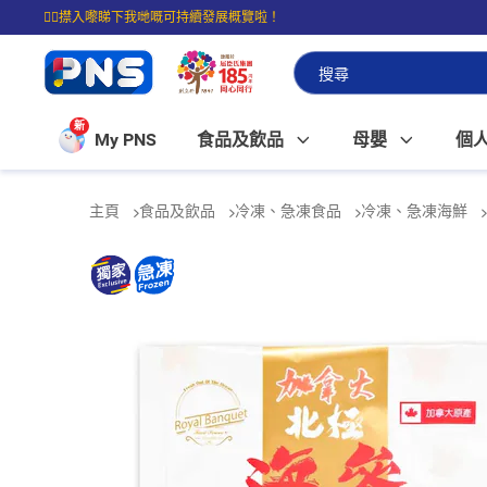
☝🏼㩒入嚟睇下我哋嘅可持續發展概覽啦！
⭐購物滿$399即享免費送貨；滿$100即可免費店取。
新
My PNS
食品及飲品
母嬰
個
主頁
食品及飲品
冷凍、急凍食品
冷凍、急凍海鮮