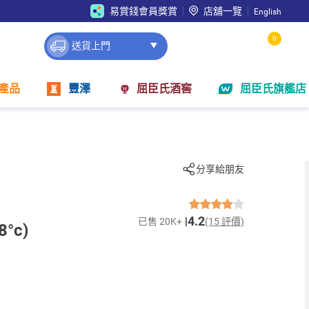
易賞錢會員獎賞
店舖一覽
English
0
送貨上門
產品
豐澤
屈臣氏酒窖
屈臣氏旗艦店
分享給朋友
4.2
已售 20K+
(15 評價)
°c)