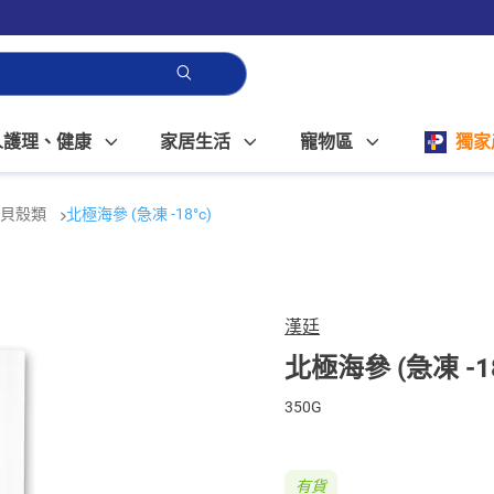
人護理、健康
家居生活
寵物區
獨家
貝殼類
北極海參 (急凍 -18°c)
漢廷
北極海參 (急凍 -18
350G
有貨