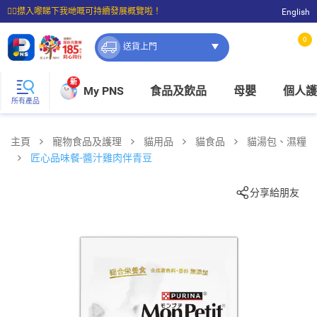
☝🏼㩒入嚟睇下我哋嘅可持續發展概覽啦！
English
⭐購物滿$399即享免費送貨；滿$100即可免費店取。
0
送貨上門
新
My PNS
食品及飲品
母嬰
個人護
所有產品
主頁
寵物食品及護理
貓用品
貓食品
貓湯包、濕糧
匠心品味餐-醬汁雞肉伴青豆
分享給朋友