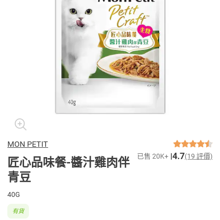
MON PETIT
4.7
已售 20K+
(19 評價)
匠心品味餐-醬汁雞肉伴
青豆
40G
有貨