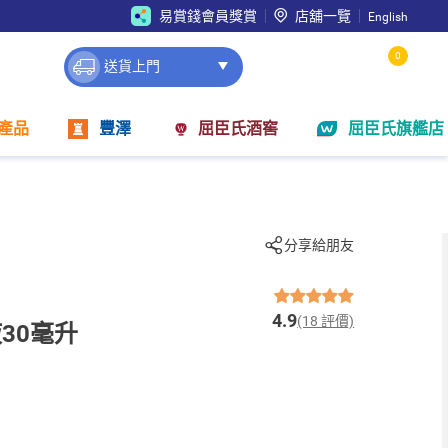
易賞錢會員獎賞
店舖一覽
English
0
送貨上門
產品
豐澤
屈臣氏酒窖
屈臣氏旗艦店
分享給朋友
4.9
(18 評價)
30毫升