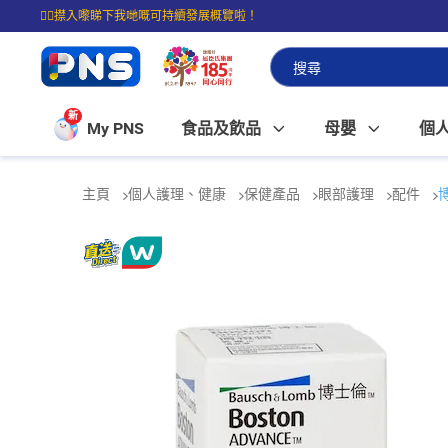
☝🏼㩒入嚟睇下我哋嘅可持續發展概覽啦！
⭐購物滿$399即享免費送貨；滿$100即可免費店取。
新
My PNS
食品及飲品
母嬰
個
主頁
個人護理、健康
保健產品
眼部護理
配件