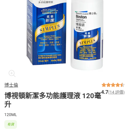
博士倫
4.7
(14 評價)
博視頓新潔多功能護理液 120毫
升
120ML
有貨