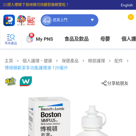
☝🏼㩒入嚟睇下我哋嘅可持續發展概覽啦！
English
⭐購物滿$399即享免費送貨；滿$100即可免費店取。
0
送貨上門
新
My PNS
食品及飲品
母嬰
個人護
所有產品
主頁
個人護理、健康
保健產品
眼部護理
配件
博視頓新潔多功能護理液 120毫升
分享給朋友