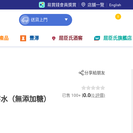
易賞錢會員獎賞
店舖一覽
English
0
送貨上門
產品
豐澤
屈臣氏酒窖
屈臣氏旗艦店
分享給朋友
0.0
已售 100+
(0 評價)
寧水（無添加糖）