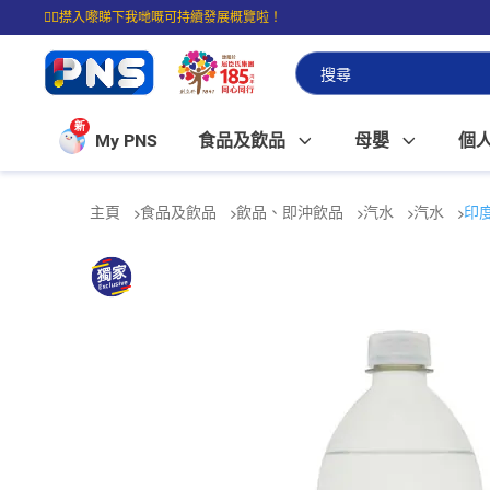
☝🏼㩒入嚟睇下我哋嘅可持續發展概覽啦！
⭐購物滿$399即享免費送貨；滿$100即可免費店取。
新
My PNS
食品及飲品
母嬰
個
主頁
食品及飲品
飲品、即沖飲品
汽水
汽水
印