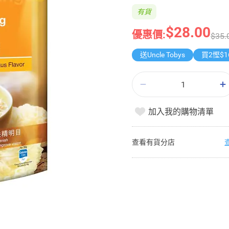
有貨
$28.00
優惠價:
$35.
送Uncle Tobys
買2慳$1
加入我的購物清單
查看有貨分店