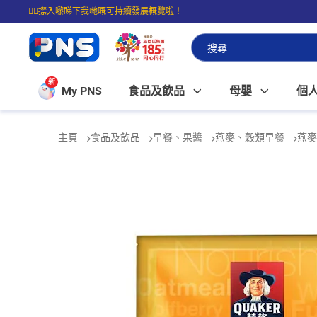
☝🏼㩒入嚟睇下我哋嘅可持續發展概覽啦！
⭐購物滿$399即享免費送貨；滿$100即可免費店取。
新
My PNS
食品及飲品
母嬰
個
主頁
食品及飲品
早餐、果醬
燕麥、穀類早餐
燕