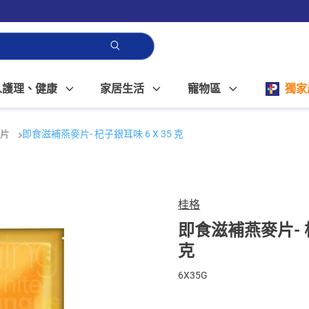
人護理、健康
家居生活
寵物區
獨家
麥片
即食滋補燕麥片- 杞子銀耳味 6 X 35 克
桂格
即食滋補燕麥片- 杞
克
6X35G