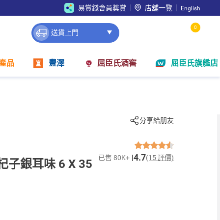
易賞錢會員獎賞
店舖一覽
English
0
送貨上門
產品
豐澤
屈臣氏酒窖
屈臣氏旗艦店
分享給朋友
4.7
已售 80K+
(15 評價)
子銀耳味 6 X 35