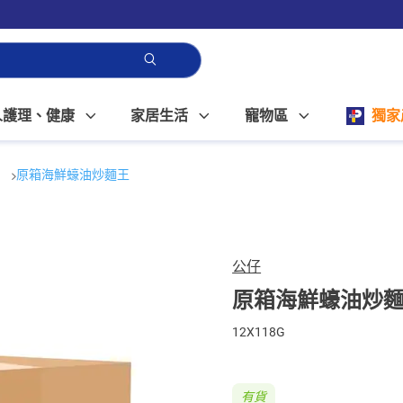
人護理、健康
家居生活
寵物區
獨家
麵
原箱海鮮蠔油炒麵王
公仔
原箱海鮮蠔油炒
12X118G
有貨