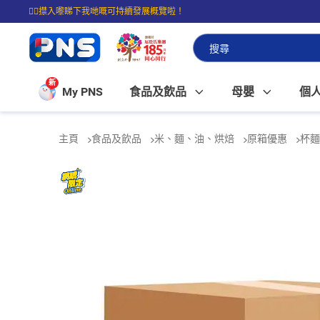
☝🏼㩒入嚟睇下我哋嘅可持續發展概覽啦！
⭐購物滿$399即享免費送貨；滿$100即可免費店取。
新
My PNS
食品及飲品
母嬰
個
主頁
食品及飲品
米、麵、油、烘焙
原箱優惠
杯