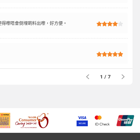
便得嚟唔會倒埋啲料出嚟，好方便。
1
/
7