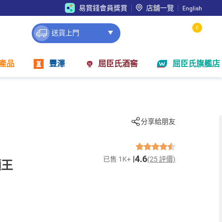
易賞錢會員獎賞
店舖一覽
English
0
送貨上門
產品
豐澤
屈臣氏酒窖
屈臣氏旗艦店
分享給朋友
4.6
已售 1K+
(25 評價)
麵王